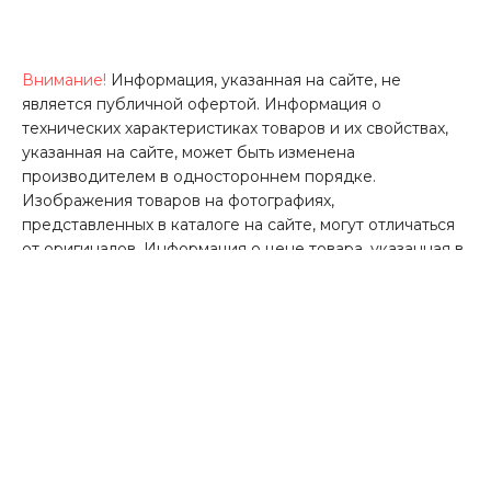
Внимание!
Информация, указанная на сайте, не
является публичной офертой. Информация о
технических характеристиках товаров и их свойствах,
указанная на сайте, может быть изменена
производителем в одностороннем порядке.
Изображения товаров на фотографиях,
представленных в каталоге на сайте, могут отличаться
от оригиналов. Информация о цене товара, указанная в
каталоге на сайте, может отличаться от фактической к
моменту оформления заказа на соответствующий
товар. Подтверждением цены заказанного товара
является сообщение Хобби Бункера о цене такого
товара.
Литвиненко А.В.
ИНН 7710140679