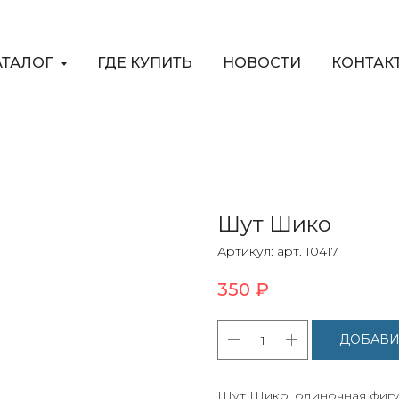
АТАЛОГ
ГДЕ КУПИТЬ
НОВОСТИ
КОНТАК
Шут Шико
Артикул:
арт. 10417
350
₽
ДОБАВИ
Шут Шико, одиночная фигу