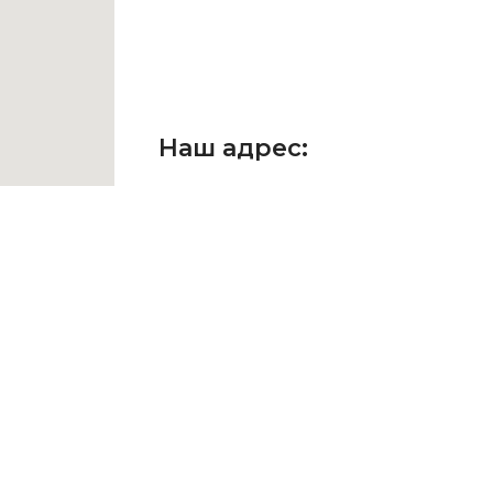
Наш адрес:
г. Москва, ул. Неглинная, д. 29, 
Здание театра "Школа совре
Внимание! Все встречи согла
☎ +7 (903) 286-86-77
E-mail: HBsales@yandex.ru