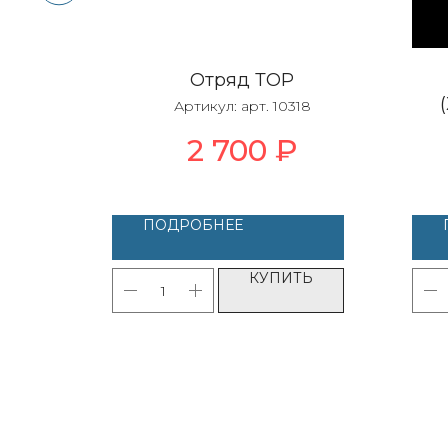
Отряд ТОР
46
Артикул:
арт. 10318
2 700
₽
ПОДРОБНЕЕ
ТЬ
КУПИТЬ