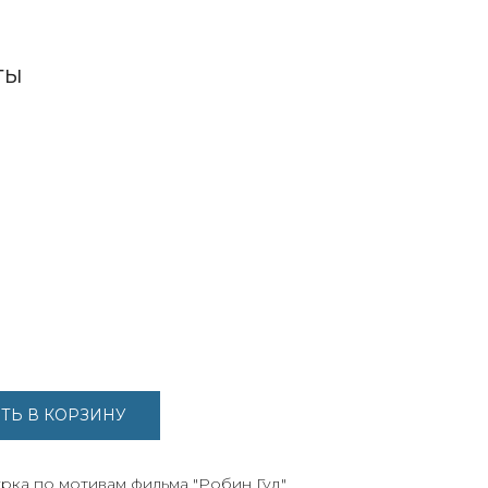
ТЫ
ТЬ В КОРЗИНУ
рка по мотивам фильма "Робин Гуд"