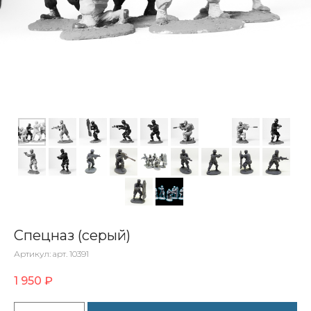
Спецназ (серый)
Артикул:
арт. 10391
1 950
₽