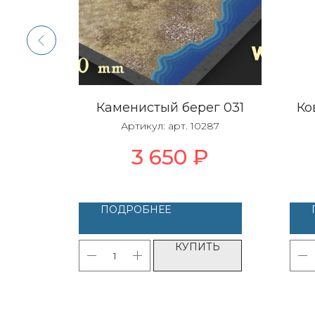
n /
Каменистый берег 031
Ко
un
Артикул:
арт. 10287
06
3 650
₽
ПОДРОБНЕЕ
ТЬ
КУПИТЬ