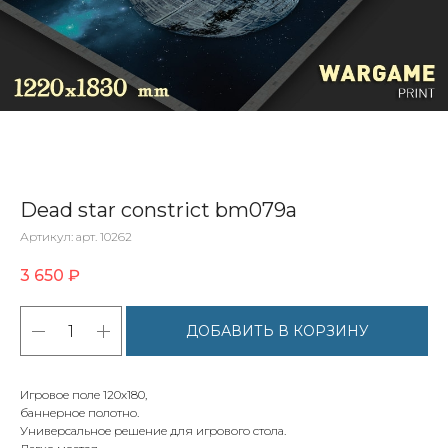
Dead star constrict bm079a
Артикул:
арт. 10262
3 650
₽
ДОБАВИТЬ В КОРЗИНУ
Игровое поле 120х180,
баннерное полотно.
Универсальное решение для игрового стола.