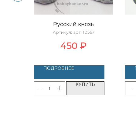
ль
Русский князь
20
Артикул:
арт. 10567
450
₽
ПОДРОБНЕЕ
ТЬ
КУПИТЬ