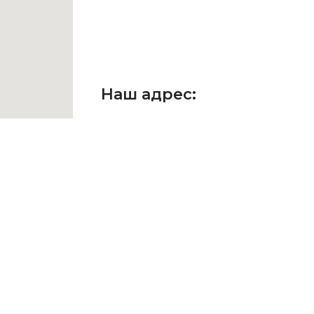
Наш адрес:
г. Москва, ул. Неглинная, д. 29, 
Здание театра "Школа совре
Внимание! Все встречи согла
☎ +7 (903) 286-86-77
E-mail: HBsales@yandex.ru