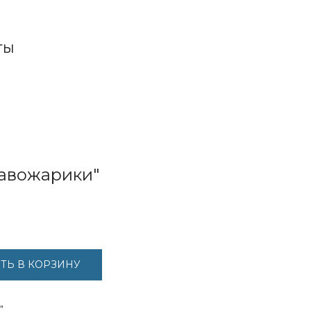
ТЫ
авожарики"
ТЬ В КОРЗИНУ
.