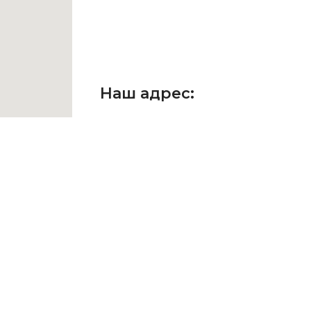
Наш адрес:
г. Москва, ул. Неглинная, д. 29, 
Здание театра "Школа совре
Внимание! Все встречи согла
☎ +7 (903) 286-86-77
E-mail: HBsales@yandex.ru