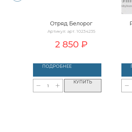
и:
Отряд Белорог
ы
Артикул:
арт. 10234235
23
2 850
₽
ПОДРОБНЕЕ
ТЬ
КУПИТЬ