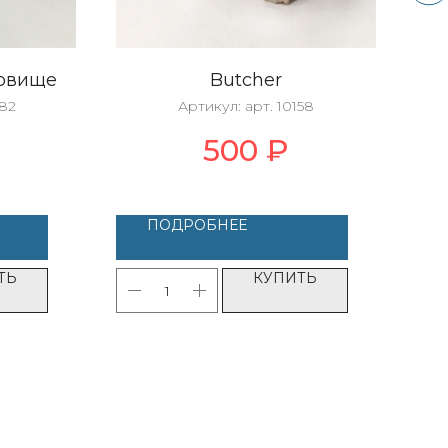
довище
Butcher
Ар
582
Артикул:
арт. 10158
500
₽
ПОДРОБНЕЕ
ТЬ
КУПИТЬ