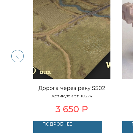
Дорога через реку SS02
64
Артикул:
арт. 10274
3 650
₽
ПОДРОБНЕЕ