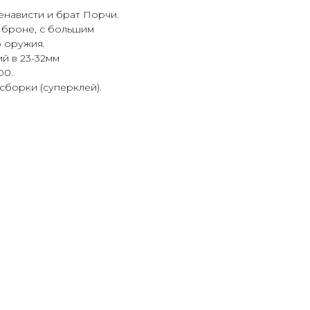
енависти и брат Порчи.
 броне, с большим
 оружия.
й в 23-32мм
00.
сборки (суперклей).